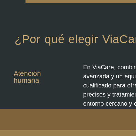
¿Por qué elegir ViaCa
En ViaCare, combi
Atención
avanzada y un equ
humana
cualificado para of
precisos y tratamie
entorno cercano y e