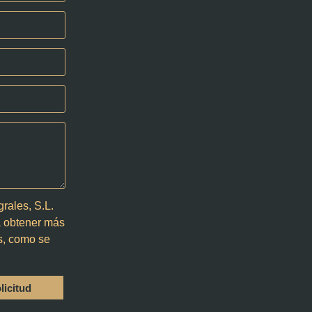
rales, S.L.
rá obtener más
os, como se
licitud