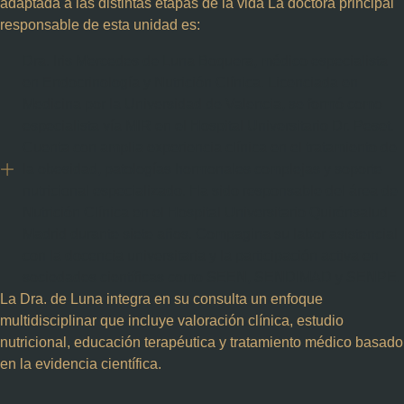
adaptada a las distintas etapas de la vida La doctora principal
responsable de esta unidad es:
Dra.
Iris Mercedes de Luna Boquera
, médico especialista
en Endocrinología y Nutrición Clínica. Licenciada en
Medicina por la Universidad de Valencia, se formó como
especialista vía MIR en el Hospital Universitario Dr. Peset.
Cuenta con amplia experiencia clínica en el tratamiento de
la obesidad, patologías hormonales complejas y soporte
nutricional especializado. Ha sido responsable del área de
Nutrición Clínica en el Hospital Universitario Quirónsalud
Madrid durante siete años. Compagina su labor asistencial
con la docencia universitaria y la participación activa en
sociedades científicas como SEEN, SENDIMAD y SENPE.
La Dra. de Luna integra en su consulta un enfoque
multidisciplinar que incluye
valoración clínica, estudio
nutricional, educación terapéutica y tratamiento médico
basado
en la evidencia científica.