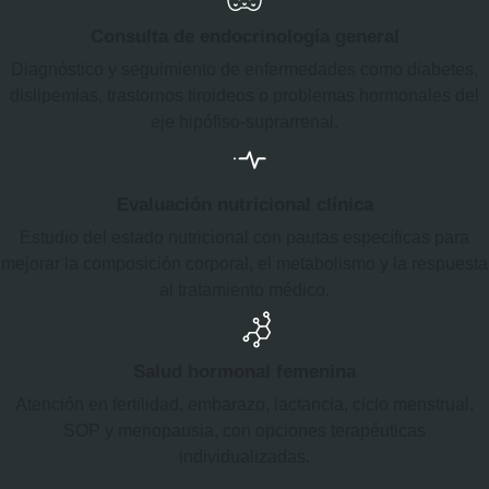
Consulta de endocrinología general
Diagnóstico y seguimiento de enfermedades como diabetes,
dislipemias, trastornos tiroideos o problemas hormonales del
eje hipófiso-suprarrenal.
Evaluación nutricional clínica
Estudio del estado nutricional con pautas específicas para
mejorar la composición corporal, el metabolismo y la respuesta
al tratamiento médico.
Salud hormonal femenina
Atención en fertilidad, embarazo, lactancia, ciclo menstrual,
SOP y menopausia, con opciones terapéuticas
individualizadas.