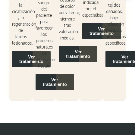
indicada
sangre
la
tejidos
de dolor
por el
del
cicatrización
dañados,
persistente,
especialista.
paciente
y la
bajo
siempre
para
regeneración
indicación
tras
favorecer
Ver
de
médica y
valoración
tratamiento
los
tejidos
protocolos
médica.
procesos
lesionados.
específicos.
naturales
Ver
de
tratamiento
Ver
Ver
reparación
tratamiento
tratamient
tisular.
Ver
tratamiento