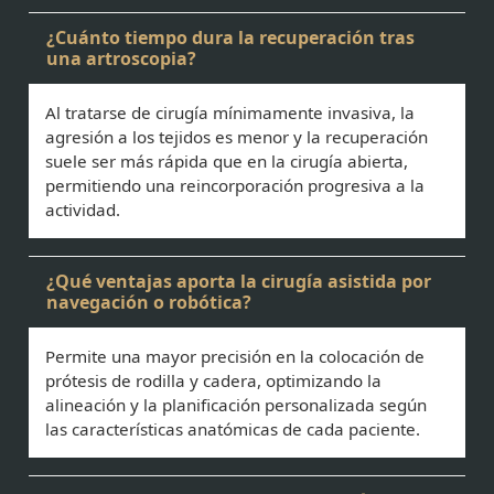
¿Cuánto tiempo dura la recuperación tras
una artroscopia?
Al tratarse de cirugía mínimamente invasiva, la
agresión a los tejidos es menor y la recuperación
suele ser más rápida que en la cirugía abierta,
permitiendo una reincorporación progresiva a la
actividad.
¿Qué ventajas aporta la cirugía asistida por
navegación o robótica?
Permite una mayor precisión en la colocación de
prótesis de rodilla y cadera, optimizando la
alineación y la planificación personalizada según
las características anatómicas de cada paciente.