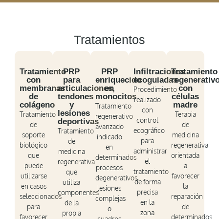
Tratamientos
Tratamiento
PRP
PRP
Infiltraciones
Tratamiento
con
para
enriquecido
ecoguiadas
regenerativ
membranas
articulaciones,
en
con
Procedimiento
de
tendones
monocitos
células
realizado
colágeno
y
madre
Tratamiento
con
lesiones
Tratamiento
Terapia
regenerativo
control
deportivas
de
de
avanzado
ecográfico
Tratamiento
soporte
medicina
indicado
para
de
biológico
regenerativa
en
administrar
medicina
que
orientada
determinados
el
regenerativa
puede
a
procesos
tratamiento
que
utilizarse
favorecer
degenerativos,
de forma
utiliza
en casos
la
lesiones
precisa
componentes
seleccionados
reparación
complejas
en la
de la
para
de
o
zona
propia
favorecer
determinados
cuadros