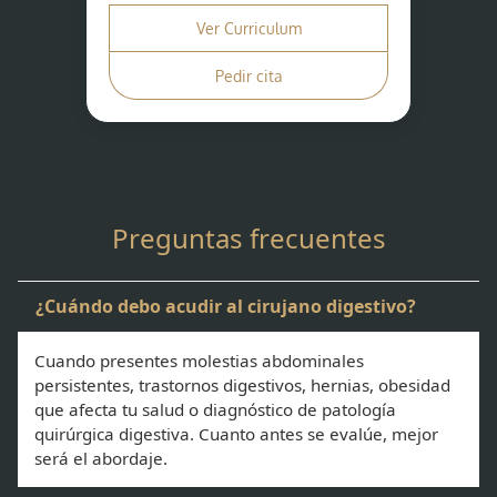
Ver Curriculum
Pedir cita
Preguntas frecuentes
¿Cuándo debo acudir al cirujano digestivo?
Cuando presentes molestias abdominales
persistentes, trastornos digestivos, hernias, obesidad
que afecta tu salud o diagnóstico de patología
quirúrgica digestiva. Cuanto antes se evalúe, mejor
será el abordaje.