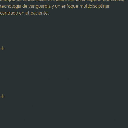
tecnología de vanguardia y un enfoque multidisciplinar
centrado en el paciente.
Dr.
Benjamín Díaz-Zorita Aguilar
, especialista en cirugía
general y del aparato digestivo, con más de 20 años de
experiencia en cirugía laparoscópica avanzada, cirugía
bariátrica, hepatobiliopancreática y trasplante hepático. Su
formación incluye estancias internacionales y múltiples
certificaciones europeas. Destaca por su liderazgo en
abordajes quirúrgicos mínimamente invasivos y su enfoque
integral en el tratamiento de la obesidad.
Dr.
Rafael Mauricio Restrepo Núñez
, especialista en cirugía
esofagogástrica y bariátrica, con formación avanzada en
cirugía laparoscópica y robótica. Completó su formación en
la Fundación Jiménez Díaz y realizó una estancia
internacional en Tokio. Actualmente forma parte activa del
programa de cirugía robótica en Viamed Santa Elena.
Dr.
Jose María De Jaime
, con enfoque específico en el
tratamiento quirúrgico de la obesidad y sus comorbilidades.