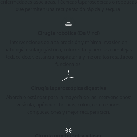
enfermedades asociadas. Técnicas laparoscópicas o robóticas
que permiten una recuperación rápida y segura.
Cirugía robótica (Da Vinci)
Intervenciones de alta precisión y mínima invasión en
patología esofagogástrica, colorrectal y hernias complejas.
Reduce dolor, estancia hospitalaria y mejora los resultados
funcionales.
Cirugía laparoscópica digestiva
Abordaje estándar para la mayoría de las intervenciones:
vesícula, apéndice, hernias, colon, con menores
complicaciones y mejor recuperación.
Cirugía proctológica y láser