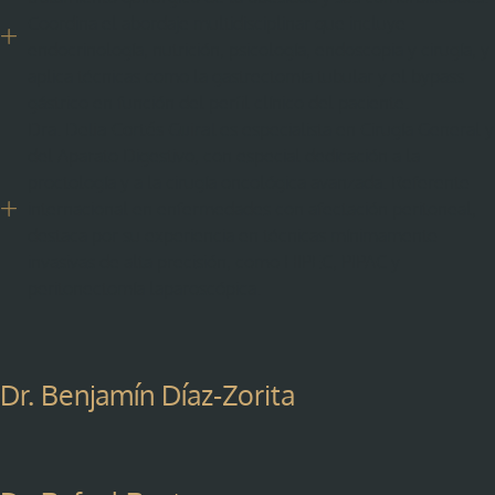
Coordina el abordaje multidisciplinar que incluye
endocrinología, nutrición, psicología, endoscopia y cirugía, y
aplica técnicas como la gastrectomía tubular y el bypass
gástrico en función del perfil clínico del paciente.
Dra.
Delia Cortés Guiral
es especialista en Cirugía General y
del Aparato Digestivo, con especial dedicación a la
proctología y a la cirugía oncológica avanzada. Referente
internacional en enfermedades con afectación peritoneal,
destaca por su experiencia en técnicas mínimamente
invasivas de alta precisión, como HIPEC, PIPAC y
peritonectomía laparoscópica.
Dr. Benjamín Díaz-Zorita