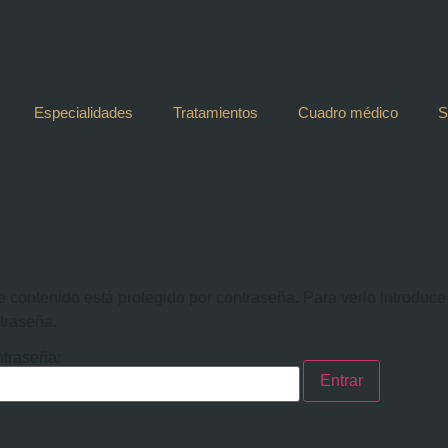
Especialidades
Tratamientos
Cuadro médico
S
e contenido está protegido por contraseña. Para verlo introduce
traseña.
traseña: