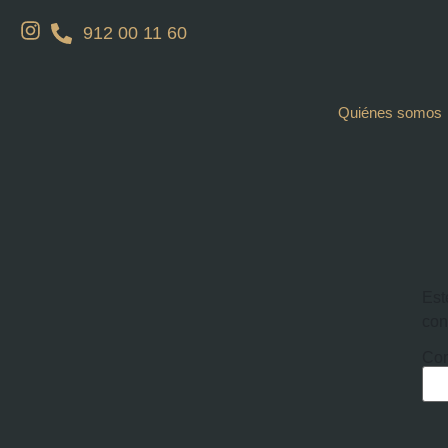
912 00 11 60
Quiénes somos
Est
con
Con